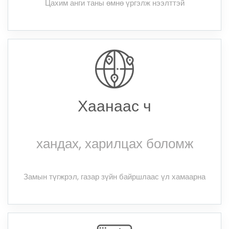
Цахим анги таны өмнө үргэлж нээлттэй
Хаанаас ч
хандах, харилцах боломж
Замын түгжрэл, газар зүйн байршлаас үл хамаарна