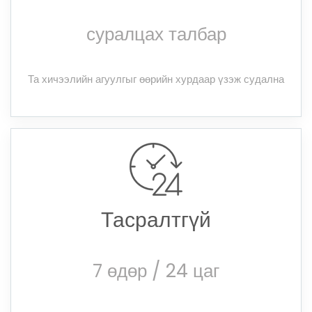
суралцах талбар
Та хичээлийн агуулгыг өөрийн хурдаар үзэж судална
Тасралтгүй
7 өдөр / 24 цаг