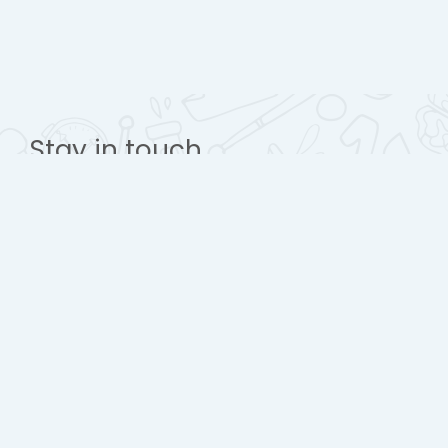
Stay in touch
Урлах эрдэм дээд сургууль
www.urlakherdemdesign.com
Mobile : + 976 77112242
contact@urlakherdemdesign.com
Get the mobile app
Switch to the standard theme