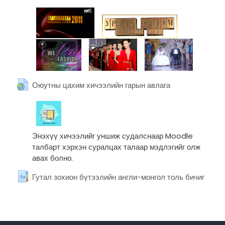
URL
Оюутны цахим хичээлийн гарын авлага
Энэхүү хичээлийг уншиж судалснаар Moodle
талбарт хэрхэн суралцах талаар мэдлэгийг олж
авах болно.
Glossary
Гутал зохион бүтээлийн англи-монгол толь бичиг