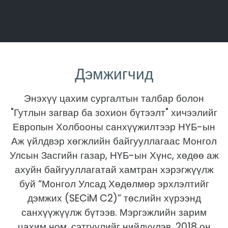
Дэмжигчид
Энэхүү цахим сургалтын талбар болон
"Гутлын загвар ба зохион бүтээлт" хичээлийг
Европын Холбооны санхүүжилтээр НҮБ-ын
Аж үйлдвэр хөгжлийн байгууллагаас Монгол
Улсын Засгийн газар, НҮБ-ын Хүнс, хөдөө аж
ахуйн байгууллагатай хамтран хэрэгжүүлж
буй “Монгол Улсад Хөдөлмөр эрхлэлтийг
дэмжих (SECiM C2)” төслийн хүрээнд
санхүүжүүлж бүтээв. Мэргэжлийн зарим
цахим ном, сэтгүүлийг нийлүүлэв. 2018 он