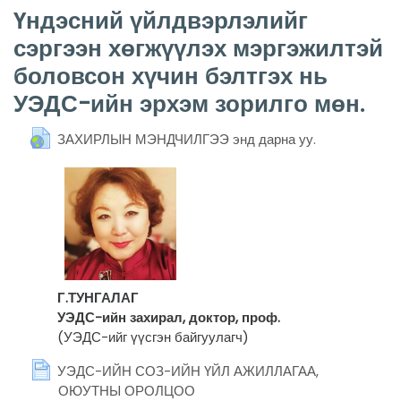
Үндэсний үйлдвэрлэлийг
сэргээн хөгжүүлэх мэргэжилтэй
боловсон хүчин бэлтгэх нь
УЭДС-ийн эрхэм зорилго мөн.
URL
ЗАХИРЛЫН МЭНДЧИЛГЭЭ энд дарна уу.
Г.ТУНГАЛАГ
УЭДС-ийн захирал, доктор, проф.
(
УЭДС-ийг үүсгэн байгуулагч)
УЭДС-ИЙН СОЗ-ИЙН ҮЙЛ АЖИЛЛАГАА,
ОЮУТНЫ ОРОЛЦОО
Page