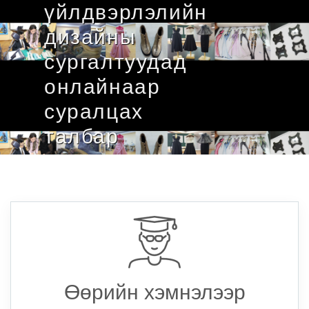
үйлдвэрлэлийн
дизайны
сургалтуудад
онлайнаар
суралцах
талбар
Өөрийн хэмнэлээр