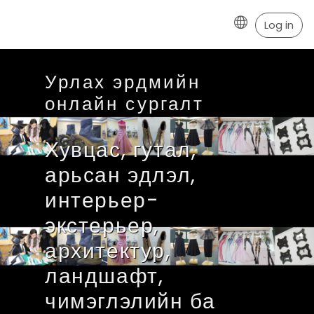
Log in
Skip to main content
Урлах эрдмийн
онлайн сургалт
Хувцас, гутал,
арьсан эдлэл,
интерьер-
экстерьер,
архитектур,
ландшафт,
чимэглэлийн ба