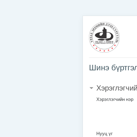
Үндсэн агуулга руу шилжих
Шинэ бүртгэ
Хэрэглэгчий
Хэрэглэгчийн нэр
Нууц үг