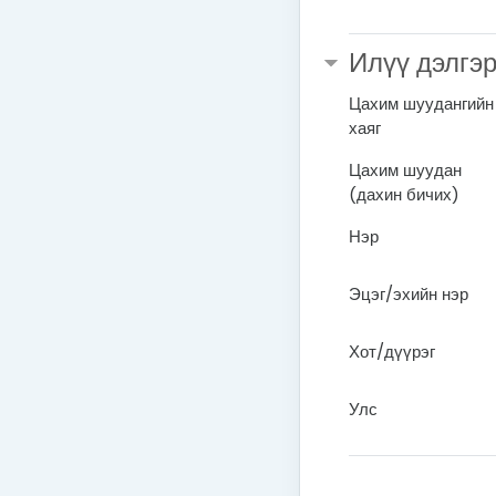
Илүү дэлгэ
Цахим шуудангийн
хаяг
Цахим шуудан
(дахин бичих)
Нэр
Эцэг/эхийн нэр
Хот/дүүрэг
Улс