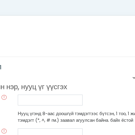
л
н нэр, нууц үг үүсгэх
Нууц үгэнд 8-аас доошгүй тэмдэгтээс бүтсэн, 1 тоо, 1 жиж
тэмдэгт (*, ^, # гм.) заавал агуулсан байна. байх ёстой