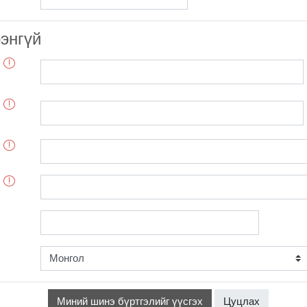
рэнгүй