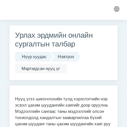
Үндсэн агуулга руу шилжих
Урлах эрдмийн онлайн
сургалтын талбар
Нүүр хуудас
Нэвтрэх
Мартагдсан нууц үг
Нууц үгээ шинэчлэхийн тулд хэрэглэгчийн нэр
эсвэл цахим шуудангийн хаягийг доор оруулна.
Мэдээллийн сангаас таны мэдээллийг олсон
тохиолдолд хандалтын зааварчилгаа бүхий
цахим шууданг таны цахим шуудангийн хаяг руу