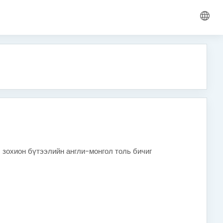
 зохион бүтээлийн англи-монгол толь бичиг