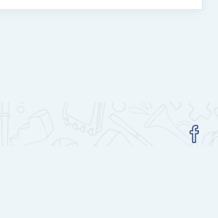
Гар утасны аппликейшн авах