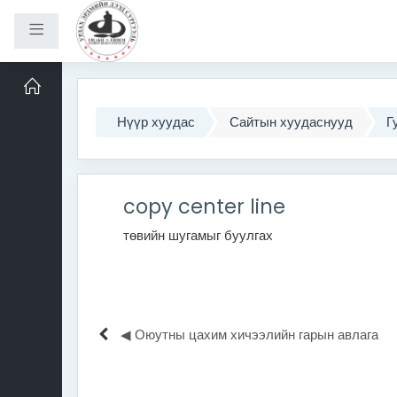
Хажуугийн самбар
Үндсэн агуулга руу шилжих
Нүүр хуудас
Сайтын хуудаснууд
Г
copy center line
төвийн шугамыг буулгах
◀︎ Оюутны цахим хичээлийн гарын авлага