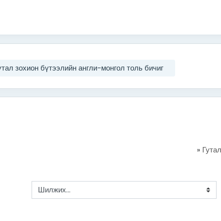
утал зохион бүтээлийн англи-монгол толь бичиг
»
Гутал
Шилжих...