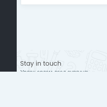
Stay in touch
Урлах эрдэм дээд сургууль
www.urlakherdemdesign.com
Mobile : + 976 77112242
contact@urlakherdemdesign.co