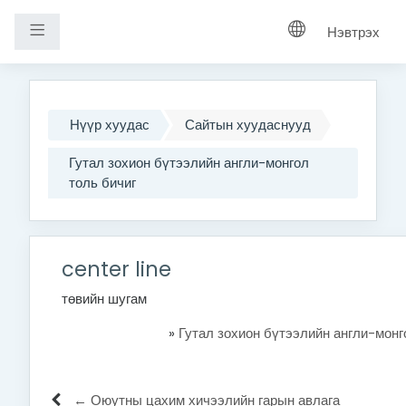
Хажуугийн самбар
Нэвтрэх
Үндсэн агуулга руу шилжих
Нүүр хуудас
Сайтын хуудаснууд
Гутал зохион бүтээлийн англи-монгол
толь бичиг
center line
төвийн шугам
»
Гутал зохион бүтээлийн англи-монг
← Оюутны цахим хичээлийн гарын авлага