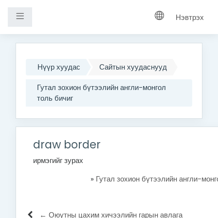
Хажуугийн самбар
Нэвтрэх
Үндсэн агуулга руу шилжих
Нүүр хуудас
Сайтын хуудаснууд
Гутал зохион бүтээлийн англи-монгол
толь бичиг
draw border
ирмэгийг зурах
»
Гутал зохион бүтээлийн англи-монг
← Оюутны цахим хичээлийн гарын авлага