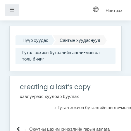
Хажуугийн самбар
Нэвтрэх
Үндсэн агуулга руу шилжих
Нүүр хуудас
Сайтын хуудаснууд
Гутал зохион бүтээлийн англи-монгол
толь бичиг
creating a last’s copy
хэвлүүрээс хуулбар буулгах
»
Гутал зохион бүтээлийн англи-монг
← Оюутны цахим хичээлийн гарын авлага