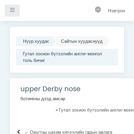
Хажуугийн самбар
Нэвтрэх
Үндсэн агуулга руу шилжих
Нүүр хуудас
Сайтын хуудаснууд
Гутал зохион бүтээлийн англи-монгол
толь бичиг
upper Derby nose
ботинкны дээд амсар
»
Гутал зохион бүтээлийн англи-монг
← Оюутны цахим хичээлийн гарын авлага