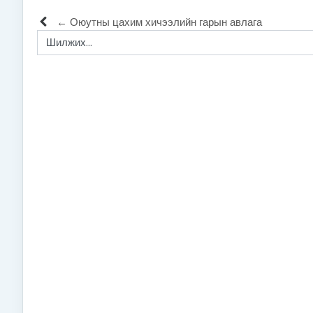
← Оюутны цахим хичээлийн гарын авлага
Шилжих...