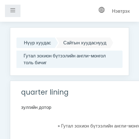
Хажуугийн самбар
Нэвтрэх
Үндсэн агуулга руу шилжих
Нүүр хуудас
Сайтын хуудаснууд
Гутал зохион бүтээлийн англи-монгол
толь бичиг
quarter lining
зулгийн дотор
»
Гутал зохион бүтээлийн англи-монг