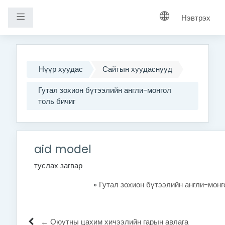
Хажуугийн самбар
Нэвтрэх
Үндсэн агуулга руу шилжих
Нүүр хуудас
Сайтын хуудаснууд
Гутал зохион бүтээлийн англи-монгол
толь бичиг
aid model
туслах загвар
»
Гутал зохион бүтээлийн англи-монг
← Оюутны цахим хичээлийн гарын авлага