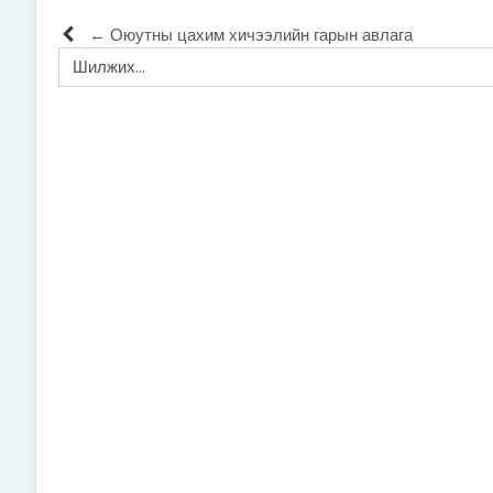
← Оюутны цахим хичээлийн гарын авлага
Шилжих...