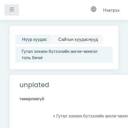
Хажуугийн самбар
Нэвтрэх
Үндсэн агуулга руу шилжих
Нүүр хуудас
Сайтын хуудаснууд
Гутал зохион бүтээлийн англи-монгол
толь бичиг
unplated
төмөрлөөгүй
»
Гутал зохион бүтээлийн англи-монг