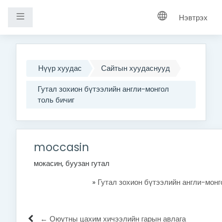
Хажуугийн самбар
Нэвтрэх
Үндсэн агуулга руу шилжих
Нүүр хуудас
Сайтын хуудаснууд
Гутал зохион бүтээлийн англи-монгол
толь бичиг
moccasin
мокасин, буузан гутал
»
Гутал зохион бүтээлийн англи-монг
← Оюутны цахим хичээлийн гарын авлага