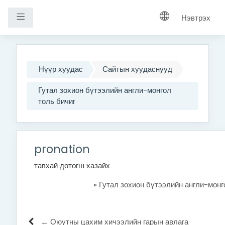
Хажуугийн самбар
Нэвтрэх
Үндсэн агуулга руу шилжих
Нүүр хуудас
Сайтын хуудаснууд
Гутал зохион бүтээлийн англи-монгол
толь бичиг
pronation
тавхай дотогш хазайх
»
Гутал зохион бүтээлийн англи-монг
← Оюутны цахим хичээлийн гарын авлага