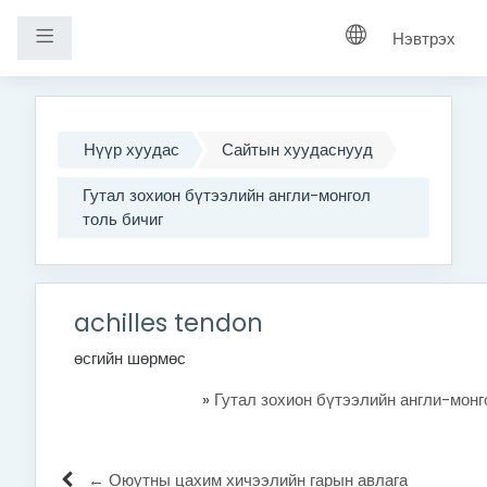
Хажуугийн самбар
Нэвтрэх
Үндсэн агуулга руу шилжих
Нүүр хуудас
Сайтын хуудаснууд
Гутал зохион бүтээлийн англи-монгол
толь бичиг
achilles tendon
өсгийн шөрмөс
»
Гутал зохион бүтээлийн англи-монг
← Оюутны цахим хичээлийн гарын авлага