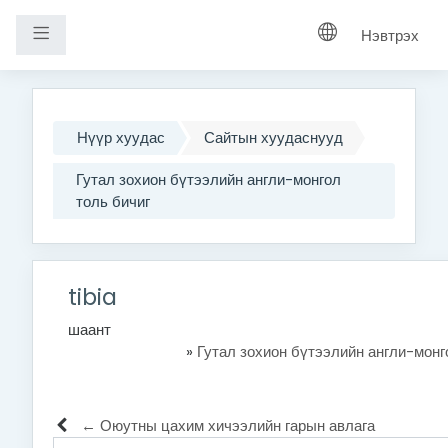
Хажуугийн самбар
Нэвтрэх
Үндсэн агуулга руу шилжих
Нүүр хуудас
Сайтын хуудаснууд
Гутал зохион бүтээлийн англи-монгол
толь бичиг
tibia
шаант
»
Гутал зохион бүтээлийн англи-монг
← Оюутны цахим хичээлийн гарын авлага