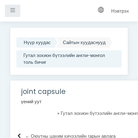
Хажуугийн самбар
Нэвтрэх
Үндсэн агуулга руу шилжих
Нүүр хуудас
Сайтын хуудаснууд
Гутал зохион бүтээлийн англи-монгол
толь бичиг
joint capsule
үений уут
»
Гутал зохион бүтээлийн англи-монг
← Оюутны цахим хичээлийн гарын авлага