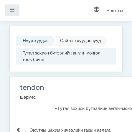
Хажуугийн самбар
Нэвтрэх
Үндсэн агуулга руу шилжих
Нүүр хуудас
Сайтын хуудаснууд
Гутал зохион бүтээлийн англи-монгол
толь бичиг
tendon
шөрмөс
»
Гутал зохион бүтээлийн англи-монг
← Оюутны цахим хичээлийн гарын авлага