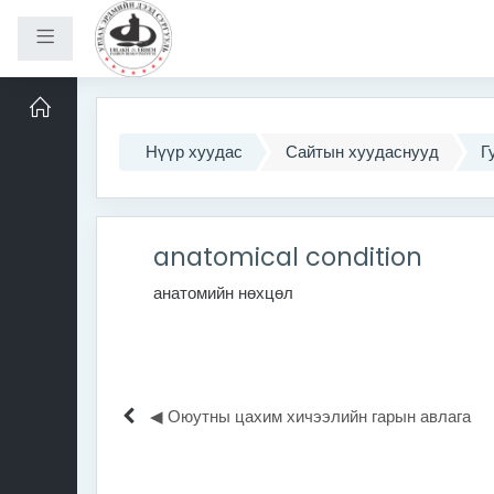
Хажуугийн самбар
Үндсэн агуулга руу шилжих
Нүүр хуудас
Сайтын хуудаснууд
Г
anatomical condition
анатомийн нөхцөл
◀︎ Оюутны цахим хичээлийн гарын авлага