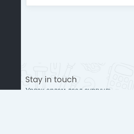
Stay in touch
Урлах эрдэм дээд сургууль
www.urlakherdemdesign.com
Mobile : + 976 77112242
contact@urlakherdemdesign.co