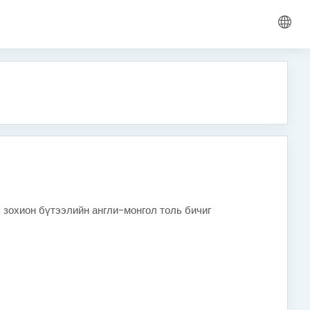
 зохион бүтээлийн англи-монгол толь бичиг