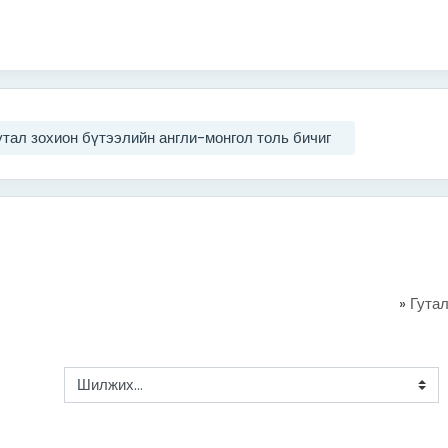
утал зохион бүтээлийн англи-монгол толь бичиг
»
Гутал
Шилжих...