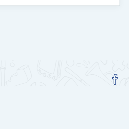
Гар утасны аппликейшн авах