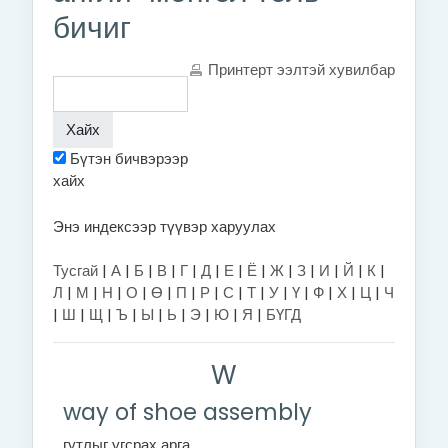
бичиг
Принтерт ээлтэй хувилбар
Бүтэн бичвэрээр
хайх
Энэ индексээр түүвэр харуулах
Тусгай
|
А
|
Б
|
В
|
Г
|
Д
|
Е
|
Ё
|
Ж
|
З
|
И
|
Й
|
К
|
Л
|
М
|
Н
|
О
|
Ө
|
П
|
Р
|
С
|
Т
|
У
|
Ү
|
Ф
|
Х
|
Ц
|
Ч
|
Ш
|
Щ
|
Ъ
|
Ы
|
Ь
|
Э
|
Ю
|
Я
|
БҮГД
W
way of shoe assembly
гутлыг угсрах арга