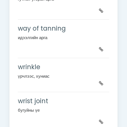
way of tanning
идээлгийн арга
wrinkle
үрчлээс, хуниас
wrist joint
бугуйны үе