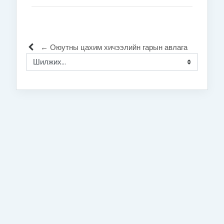
← Оюутны цахим хичээлийн гарын авлага
Шилжих...