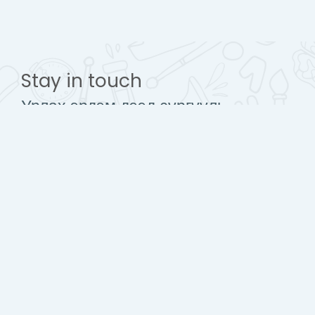
Stay in touch
Урлах эрдэм дээд сургууль
www.urlakherdemdesign.com
Mobile : + 976 77112242
contact@urlakherdemdesign.com
Гар утасны аппликейшн авах
Стандарт загварт шилжих