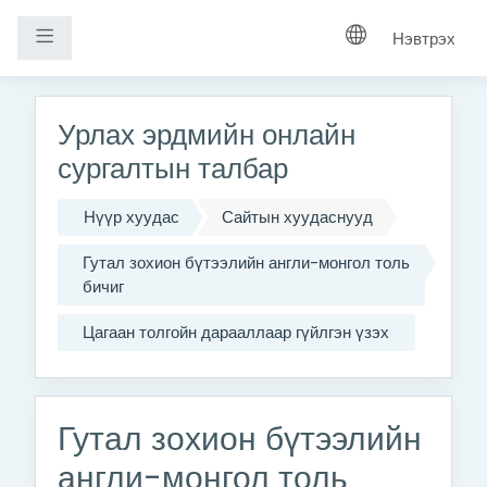
Хажуугийн самбар
Нэвтрэх
Үндсэн агуулга руу шилжих
Урлах эрдмийн онлайн
сургалтын талбар
Нүүр хуудас
Сайтын хуудаснууд
Гутал зохион бүтээлийн англи-монгол толь
бичиг
Цагаан толгойн дарааллаар гүйлгэн үзэх
Гутал зохион бүтээлийн
англи-монгол толь