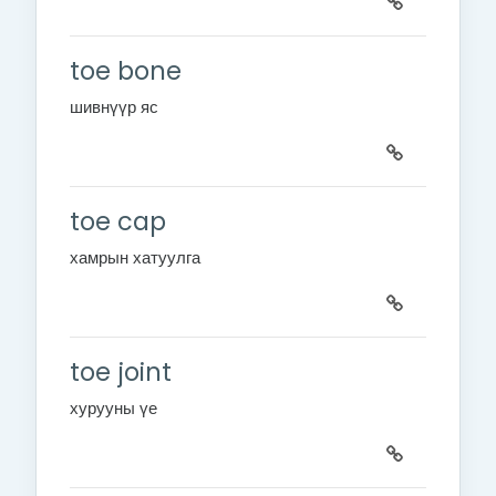
toe bone
шивнүүр яс
toe cap
хамрын хатуулга
toe joint
хурууны үе