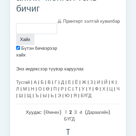
бичиг
Принтерт ээлтэй хувилбар
Бүтэн бичвэрээр
хайх
Энэ индексээр түүвэр харуулах
Тусгай
|
А
|
Б
|
В
|
Г
|
Д
|
Е
|
Ё
|
Ж
|
З
|
И
|
Й
|
К
|
Л
|
М
|
Н
|
О
|
Ө
|
П
|
Р
|
С
|
Т
|
У
|
Ү
|
Ф
|
Х
|
Ц
|
Ч
|
Ш
|
Щ
|
Ъ
|
Ы
|
Ь
|
Э
|
Ю
|
Я
|
БҮГД
Хуудас: (
Өмнөх
)
1
2
3
4
(
Дараагийн
)
БҮГД
T