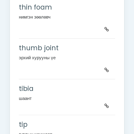
thin foam
нимгэн
зөөлөвч
thumb joint
эрхий хурууны үе
tibia
шаант
tip