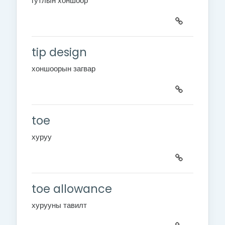
гутлын хоншоор
tip design
хоншоорын загвар
toe
хуруу
toe allowance
хурууны тавилт