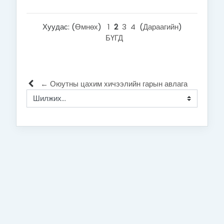
Хуудас: (
Өмнөх
)
1
2
3
4
(
Дараагийн
)
БҮГД
← Оюутны цахим хичээлийн гарын авлага
Шилжих...