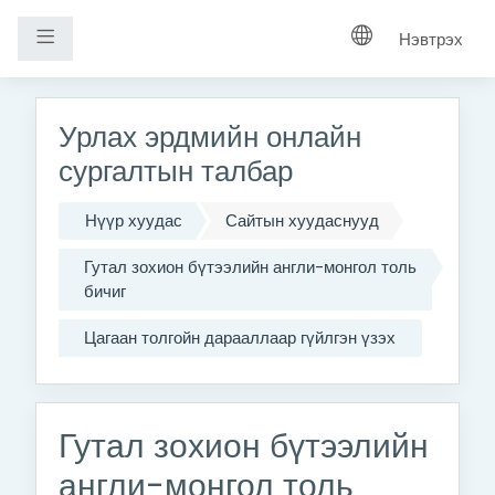
Хажуугийн самбар
Нэвтрэх
Үндсэн агуулга руу шилжих
Урлах эрдмийн онлайн
сургалтын талбар
Нүүр хуудас
Сайтын хуудаснууд
Гутал зохион бүтээлийн англи-монгол толь
бичиг
Цагаан толгойн дарааллаар гүйлгэн үзэх
Гутал зохион бүтээлийн
англи-монгол толь