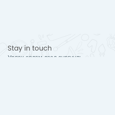
Stay in touch
Урлах эрдэм дээд сургууль
www.urlakherdemdesign.com
Mobile : + 976 77112242
contact@urlakherdemdesign.com
Гар утасны аппликейшн авах