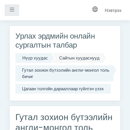
Хажуугийн самбар
Нэвтрэх
Үндсэн агуулга руу шилжих
Урлах эрдмийн онлайн
сургалтын талбар
Нүүр хуудас
Сайтын хуудаснууд
Гутал зохион бүтээлийн англи-монгол толь
бичиг
Цагаан толгойн дарааллаар гүйлгэн үзэх
Гутал зохион бүтээлийн
англи-монгол толь