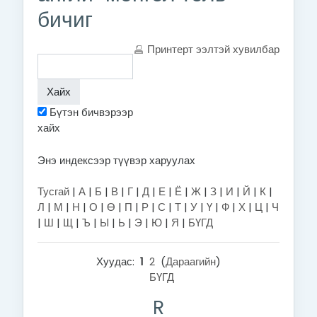
бичиг
Принтерт ээлтэй хувилбар
Бүтэн бичвэрээр
хайх
Энэ индексээр түүвэр харуулах
Тусгай
|
А
|
Б
|
В
|
Г
|
Д
|
Е
|
Ё
|
Ж
|
З
|
И
|
Й
|
К
|
Л
|
М
|
Н
|
О
|
Ө
|
П
|
Р
|
С
|
Т
|
У
|
Ү
|
Ф
|
Х
|
Ц
|
Ч
|
Ш
|
Щ
|
Ъ
|
Ы
|
Ь
|
Э
|
Ю
|
Я
|
БҮГД
Хуудас:
1
2
(
Дараагийн
)
БҮГД
R