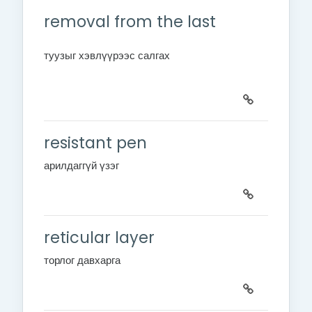
removal from the last
туузыг хэвлүүрээс салгах
resistant pen
арилдаггүй үзэг
reticular layer
торлог давхарга