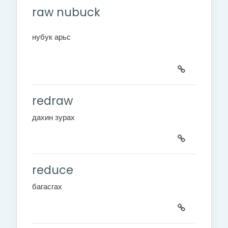
raw nubuck
н
убук арьс
redraw
дахин зурах
reduce
багасгах