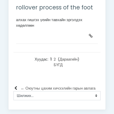
rollover process of the foot
алхах гишгэх үеийн тавхайн эргэлдэх
хөдөлгөөн
Хуудас:
1
2
(
Дараагийн
)
БҮГД
← Оюутны цахим хичээлийн гарын авлага
Шилжих...