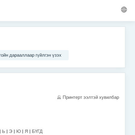
гойн дарааллаар гүйлгэн үзэх
Принтерт ээлтэй хувилбар
|
Ь
|
Э
|
Ю
|
Я
|
БҮГД