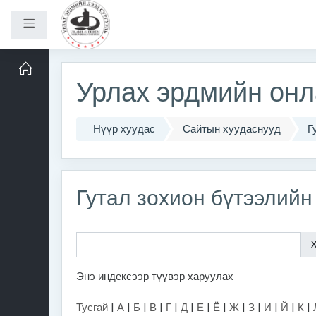
Хажуугийн самбар
Үндсэн агуулга руу шилжих
Урлах эрдмийн онл
Нүүр хуудас
Сайтын хуудаснууд
Г
Гутал зохион бүтээлийн
Энэ индексээр түүвэр харуулах
Тусгай
|
А
|
Б
|
В
|
Г
|
Д
|
Е
|
Ё
|
Ж
|
З
|
И
|
Й
|
К
|