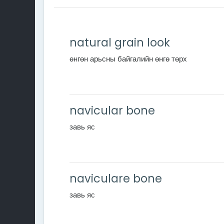
natural grain look
өнгөн арьсны байгалийн өнгө төрх
navicular bone
завь яс
naviculare bone
завь яс