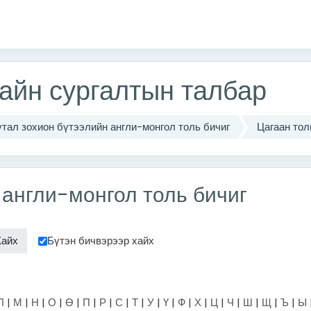
айн сургалтын талбар
утал зохион бүтээлийн англи-монгол толь бичиг
Цагаан тол
 англи-монгол толь бичиг
Бүтэн бичвэрээр хайх
Л
|
М
|
Н
|
О
|
Ө
|
П
|
Р
|
С
|
Т
|
У
|
Ү
|
Ф
|
Х
|
Ц
|
Ч
|
Ш
|
Щ
|
Ъ
|
Ы