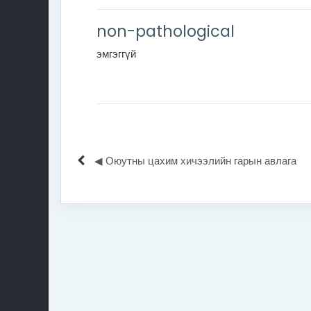
non-pathological
эмгэггүй
◀︎ Оюутны цахим хичээлийн гарын авлага