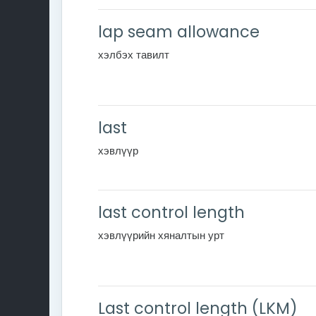
lap seam allowance
хэлбэх тавилт
last
хэвлүүр
last control length
хэвлүүрийн хяналтын урт
Last control length (LKM)