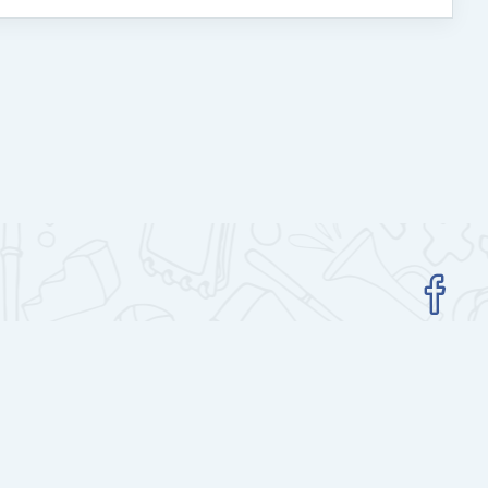
Гар утасны аппликейшн авах