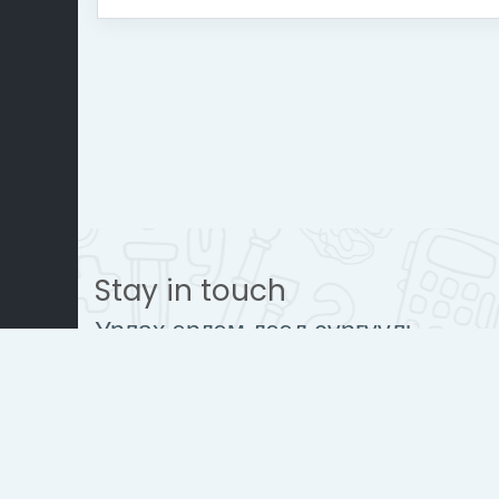
Stay in touch
Урлах эрдэм дээд сургууль
www.urlakherdemdesign.com
Mobile : + 976 77112242
contact@urlakherdemdesign.co