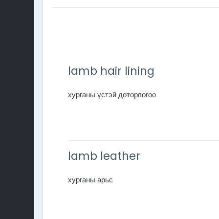
lamb hair lining
хурганы үстэй доторлогоо
lamb leather
хурганы арьс