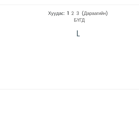
Хуудас:
1
2
3
(
Дараагийн
)
БҮГД
L