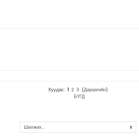
Хуудас:
1
2
3
(
Дараагийн
)
БҮГД
Шилжих...