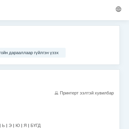
гойн дарааллаар гүйлгэн үзэх
Принтерт ээлтэй хувилбар
|
Ь
|
Э
|
Ю
|
Я
|
БҮГД