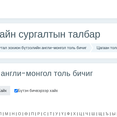
айн сургалтын талбар
утал зохион бүтээлийн англи-монгол толь бичиг
Цагаан тол
 англи-монгол толь бичиг
Бүтэн бичвэрээр хайх
Л
|
М
|
Н
|
О
|
Ө
|
П
|
Р
|
С
|
Т
|
У
|
Ү
|
Ф
|
Х
|
Ц
|
Ч
|
Ш
|
Щ
|
Ъ
|
Ы