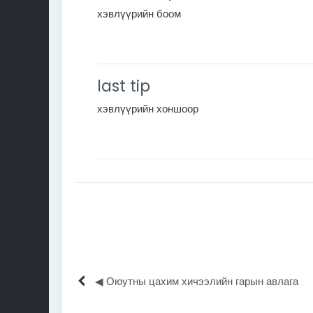
хэвлүүрийн боом
last tip
хэвлүүрийн хоншоор
◀︎ Оюутны цахим хичээлийн гарын авлага