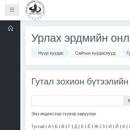
Хажуугийн самбар
Үндсэн агуулга руу шилжих
Урлах эрдмийн онл
Нүүр хуудас
Сайтын хуудаснууд
Г
Гутал зохион бүтээлийн
Энэ индексээр түүвэр харуулах
Тусгай
|
А
|
Б
|
В
|
Г
|
Д
|
Е
|
Ё
|
Ж
|
З
|
И
|
Й
|
К
|