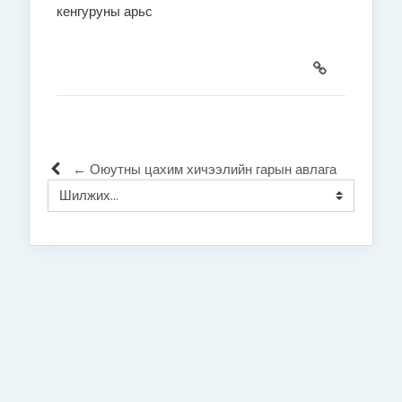
кенгуруны арьс
← Оюутны цахим хичээлийн гарын авлага
Шилжих...