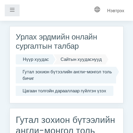
Хажуугийн самбар
Нэвтрэх
Үндсэн агуулга руу шилжих
Урлах эрдмийн онлайн
сургалтын талбар
Нүүр хуудас
Сайтын хуудаснууд
Гутал зохион бүтээлийн англи-монгол толь
бичиг
Цагаан толгойн дарааллаар гүйлгэн үзэх
Гутал зохион бүтээлийн
англи-монгол толь