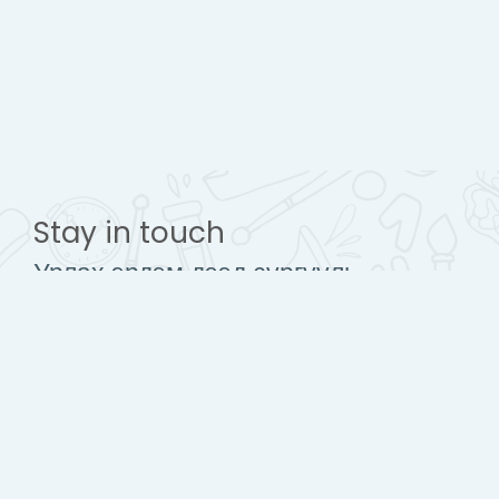
Stay in touch
Урлах эрдэм дээд сургууль
www.urlakherdemdesign.com
Mobile : + 976 77112242
contact@urlakherdemdesign.com