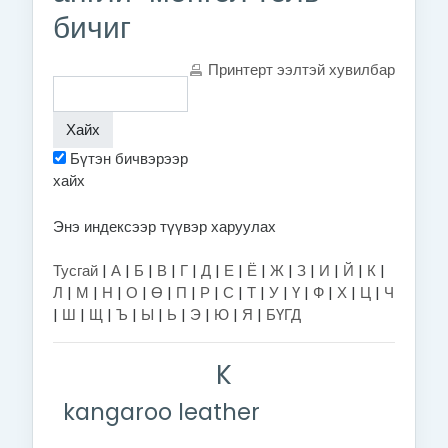
бичиг
Принтерт ээлтэй хувилбар
Бүтэн бичвэрээр
хайх
Энэ индексээр түүвэр харуулах
Тусгай
|
А
|
Б
|
В
|
Г
|
Д
|
Е
|
Ё
|
Ж
|
З
|
И
|
Й
|
К
|
Л
|
М
|
Н
|
О
|
Ө
|
П
|
Р
|
С
|
Т
|
У
|
Ү
|
Ф
|
Х
|
Ц
|
Ч
|
Ш
|
Щ
|
Ъ
|
Ы
|
Ь
|
Э
|
Ю
|
Я
|
БҮГД
K
kangaroo leather