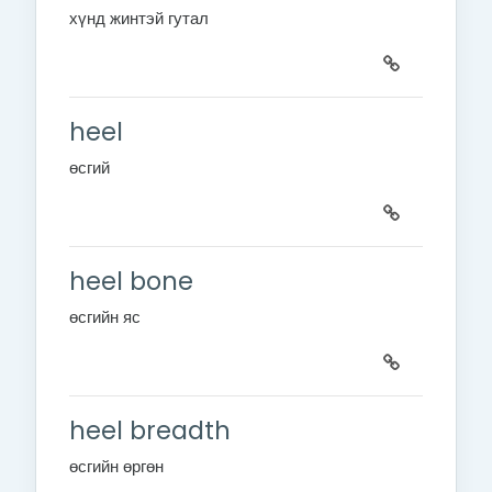
хүнд жинтэй гутал
heel
өсгий
heel bone
өсгийн яс
heel breadth
өсгийн өргөн