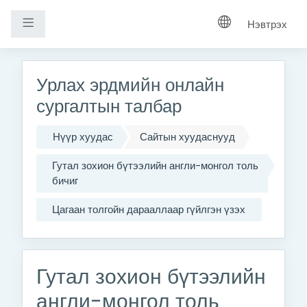
Хажуугийн самбар
Нэвтрэх
Үндсэн агуулга руу шилжих
Урлах эрдмийн онлайн
сургалтын талбар
Нүүр хуудас
Сайтын хуудаснууд
Гутал зохион бүтээлийн англи-монгол толь
бичиг
Цагаан толгойн дарааллаар гүйлгэн үзэх
Гутал зохион бүтээлийн
англи-монгол толь