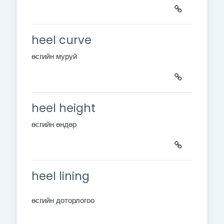
heel curve
өсгийн муруй
heel height
өсгийн өндөр
heel lining
өсгийн доторлогоо