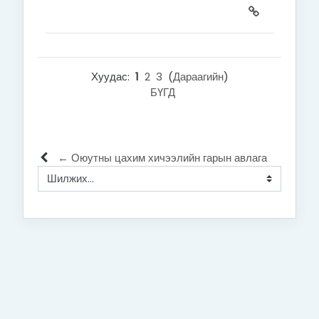
Хуудас:
1
2
3
(
Дараагийн
)
БҮГД
← Оюутны цахим хичээлийн гарын авлага
Шилжих...