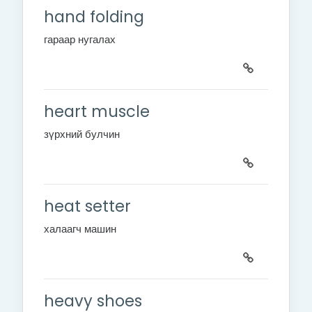
hand folding
гараар нугалах
heart muscle
зүрхний булчин
heat setter
халаагч машин
heavy shoes