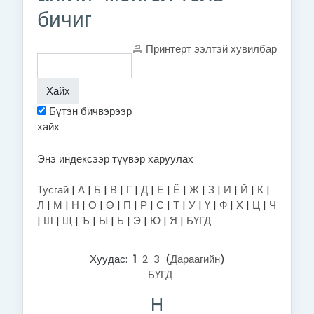
бичиг
Принтерт ээлтэй хувилбар
Бүтэн бичвэрээр
хайх
Энэ индексээр түүвэр харуулах
Тусгай
|
А
|
Б
|
В
|
Г
|
Д
|
Е
|
Ё
|
Ж
|
З
|
И
|
Й
|
К
|
Л
|
М
|
Н
|
О
|
Ө
|
П
|
Р
|
С
|
Т
|
У
|
Ү
|
Ф
|
Х
|
Ц
|
Ч
|
Ш
|
Щ
|
Ъ
|
Ы
|
Ь
|
Э
|
Ю
|
Я
|
БҮГД
Хуудас:
1
2
3
(
Дараагийн
)
БҮГД
H