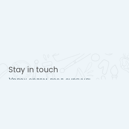
Stay in touch
Урлах эрдэм дээд сургууль
www.urlakherdemdesign.com
Mobile : + 976 77112242
contact@urlakherdemdesign.com