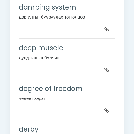
damping system
доргилтыг бууруулах тогтолцоо
deep muscle
дунд талын булчин
degree of freedom
чөлөөт зэрэг
derby