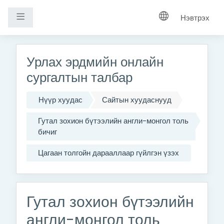
Хажуугийн самбар
Нэвтрэх
Үндсэн агуулга руу шилжих
Урлах эрдмийн онлайн
сургалтын талбар
Нүүр хуудас
Сайтын хуудаснууд
Гутал зохион бүтээлийн англи-монгол толь
бичиг
Цагаан толгойн дарааллаар гүйлгэн үзэх
Гутал зохион бүтээлийн
англи-монгол толь