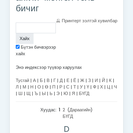
бичиг
Принтерт ээлтэй хувилбар
Бүтэн бичвэрээр
хайх
Энэ индексээр түүвэр харуулах
Тусгай
|
А
|
Б
|
В
|
Г
|
Д
|
Е
|
Ё
|
Ж
|
З
|
И
|
Й
|
К
|
Л
|
М
|
Н
|
О
|
Ө
|
П
|
Р
|
С
|
Т
|
У
|
Ү
|
Ф
|
Х
|
Ц
|
Ч
|
Ш
|
Щ
|
Ъ
|
Ы
|
Ь
|
Э
|
Ю
|
Я
|
БҮГД
Хуудас:
1
2
(
Дараагийн
)
БҮГД
D