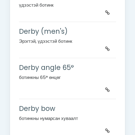
үдээстэй ботинк
Derby (men's)
Эрэгтэй, үдээстэй
ботинк
Derby angle 65°
ботинкны 65° өнцөг
Derby bow
ботинкны нумарсан хуваалт