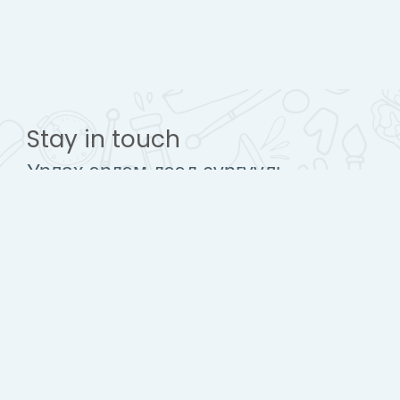
Stay in touch
Урлах эрдэм дээд сургууль
www.urlakherdemdesign.com
Mobile : + 976 77112242
contact@urlakherdemdesign.com
Гар утасны аппликейшн авах