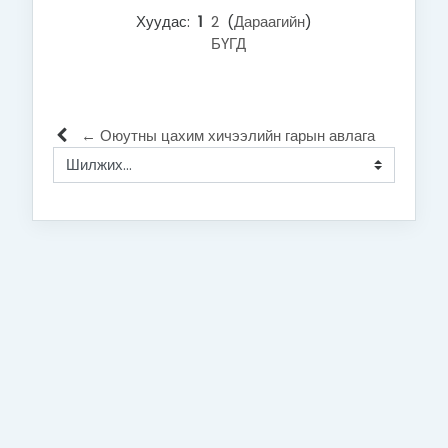
Хуудас:
1
2
(
Дараагийн
)
БҮГД
← Оюутны цахим хичээлийн гарын авлага
Шилжих...