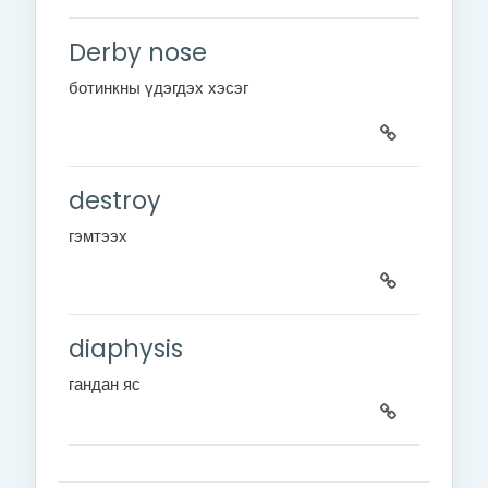
Derby nose
ботинкны үдэгдэх хэсэг
destroy
гэмтээх
diaphysis
гандан яс