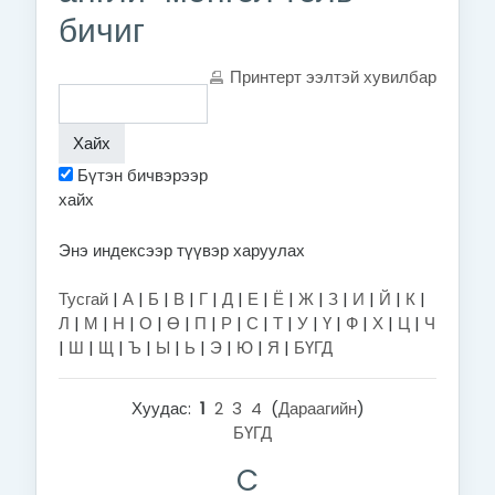
бичиг
Принтерт ээлтэй хувилбар
Бүтэн бичвэрээр
хайх
Энэ индексээр түүвэр харуулах
Тусгай
|
А
|
Б
|
В
|
Г
|
Д
|
Е
|
Ё
|
Ж
|
З
|
И
|
Й
|
К
|
Л
|
М
|
Н
|
О
|
Ө
|
П
|
Р
|
С
|
Т
|
У
|
Ү
|
Ф
|
Х
|
Ц
|
Ч
|
Ш
|
Щ
|
Ъ
|
Ы
|
Ь
|
Э
|
Ю
|
Я
|
БҮГД
Хуудас:
1
2
3
4
(
Дараагийн
)
БҮГД
C