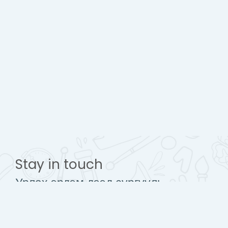
Stay in touch
Урлах эрдэм дээд сургууль
www.urlakherdemdesign.com
Mobile : + 976 77112242