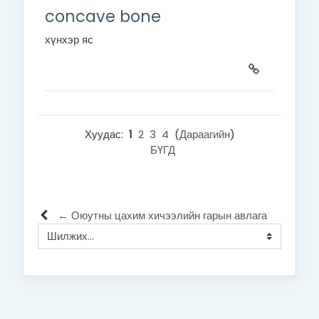
concave bone
хүнхэр яс
Хуудас:
1
2
3
4
(
Дараагийн
)
БҮГД
← Оюутны цахим хичээлийн гарын авлага
Шилжих...