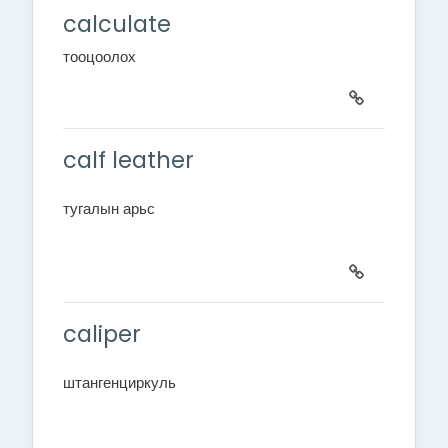
calculate
тооцоолох
calf leather
тугалын арьс
caliper
штангенциркуль