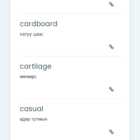
cardboard
хатуу цаас
cartilage
мөгөөрс
casual
өдөр тутмын