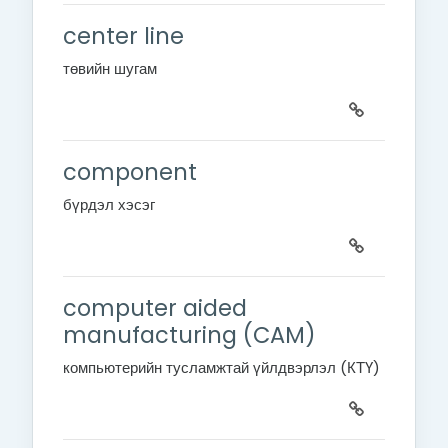
center line
төвийн шугам
component
бүрдэл хэсэг
computer aided
manufacturing (CAM)
компьютерийн тусламжтай үйлдвэрлэл (КТҮ)