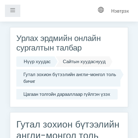
Хажуугийн самбар
Нэвтрэх
Үндсэн агуулга руу шилжих
Урлах эрдмийн онлайн
сургалтын талбар
Нүүр хуудас
Сайтын хуудаснууд
Гутал зохион бүтээлийн англи-монгол толь
бичиг
Цагаан толгойн дарааллаар гүйлгэн үзэх
Гутал зохион бүтээлийн
англи-монгол толь