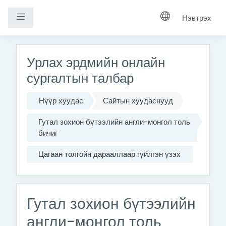
Хажуугийн самбар
Нэвтрэх
Үндсэн агуулга руу шилжих
Урлах эрдмийн онлайн
сургалтын талбар
Нүүр хуудас
Сайтын хуудаснууд
Гутал зохион бүтээлийн англи-монгол толь
бичиг
Цагаан толгойн дарааллаар гүйлгэн үзэх
Гутал зохион бүтээлийн
англи-монгол толь