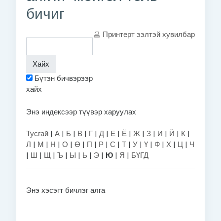
бичиг
Принтерт ээлтэй хувилбар
Бүтэн бичвэрээр
хайх
Энэ индексээр түүвэр харуулах
Тусгай
|
А
|
Б
|
В
|
Г
|
Д
|
Е
|
Ё
|
Ж
|
З
|
И
|
Й
|
К
|
Л
|
М
|
Н
|
О
|
Ө
|
П
|
Р
|
С
|
Т
|
У
|
Ү
|
Ф
|
Х
|
Ц
|
Ч
|
Ш
|
Щ
|
Ъ
|
Ы
|
Ь
|
Э
|
Ю
|
Я
|
БҮГД
Энэ хэсэгт бичлэг алга