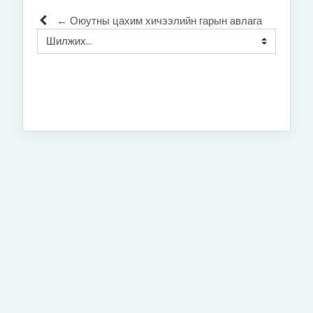
← Оюутны цахим хичээлийн гарын авлага
Шилжих...