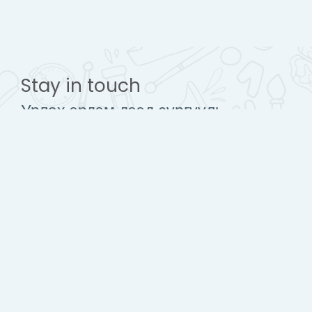
Stay in touch
Урлах эрдэм дээд сургууль
www.urlakherdemdesign.com
Mobile : + 976 77112242
contact@urlakherdemdesign.com
Гар утасны аппликейшн авах
Стандарт загварт шилжих