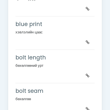
blue print
хэвлэлийн цаас
bolt length
бөхөлгөөний урт
bolt seam
бөхөлгөө