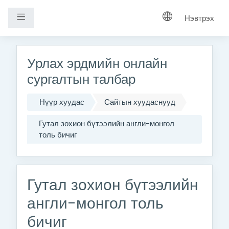
Хажуугийн самбар
Нэвтрэх
Үндсэн агуулга руу шилжих
Урлах эрдмийн онлайн
сургалтын талбар
Нүүр хуудас
Сайтын хуудаснууд
Гутал зохион бүтээлийн англи-монгол
толь бичиг
Гутал зохион бүтээлийн
англи-монгол толь
бичиг