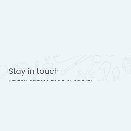
Stay in touch
Урлах эрдэм дээд сургууль
www.urlakherdemdesign.com
Mobile : + 976 77112242
contact@urlakherdemdesign.com