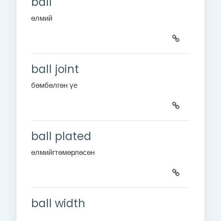
ball
өлмий
ball joint
бөмбөлгөн үе
ball plated
өлмийг
төмөрлөсөн
ball width