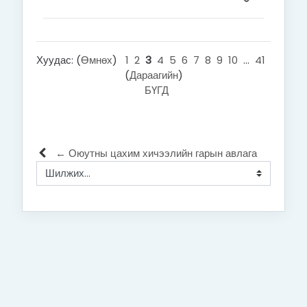
Хуудас: (
Өмнөх
)
1
2
3
4
5
6
7
8
9
10
...
41
(
Дараагийн
)
БҮГД
← Оюутны цахим хичээлийн гарын авлага
Шилжих...