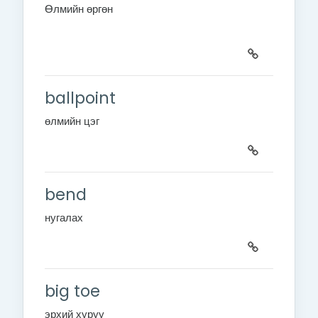
Өлмийн өргөн
ballpoint
өлмийн цэг
bend
нугалах
big toe
эрхий хуруу