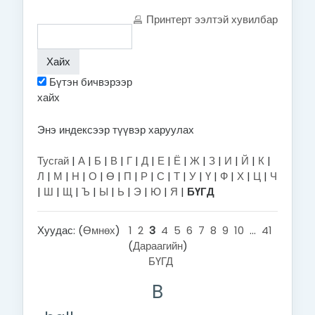
Принтерт ээлтэй хувилбар
Бүтэн бичвэрээр
хайх
Энэ индексээр түүвэр харуулах
Тусгай
|
А
|
Б
|
В
|
Г
|
Д
|
Е
|
Ё
|
Ж
|
З
|
И
|
Й
|
К
|
Л
|
М
|
Н
|
О
|
Ө
|
П
|
Р
|
С
|
Т
|
У
|
Ү
|
Ф
|
Х
|
Ц
|
Ч
|
Ш
|
Щ
|
Ъ
|
Ы
|
Ь
|
Э
|
Ю
|
Я
|
БҮГД
Хуудас: (
Өмнөх
)
1
2
3
4
5
6
7
8
9
10
...
41
(
Дараагийн
)
БҮГД
B