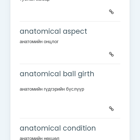
anatomical aspect
анатомийн онцлог
anatomical ball girth
анатомийн гүдгэрийн бүслүүр
anatomical condition
анатомийн нөхцөл