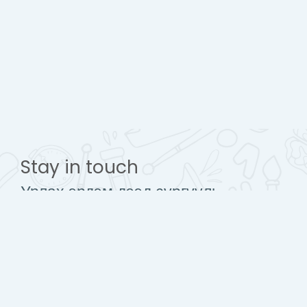
Stay in touch
Урлах эрдэм дээд сургууль
www.urlakherdemdesign.com
Mobile : + 976 77112242
contact@urlakherdemdesign.com