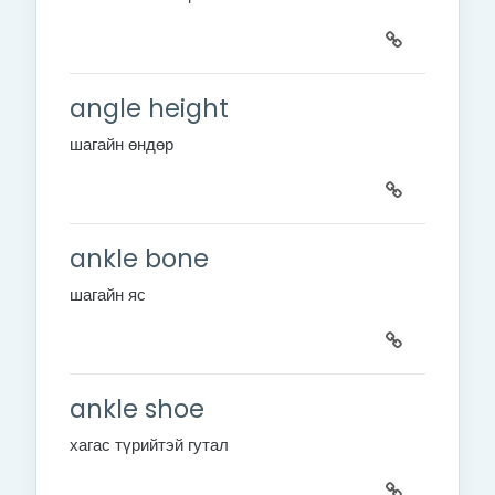
angle height
шагайн өндөр
ankle bone
шагайн яс
ankle shoe
хагас түрийтэй гутал