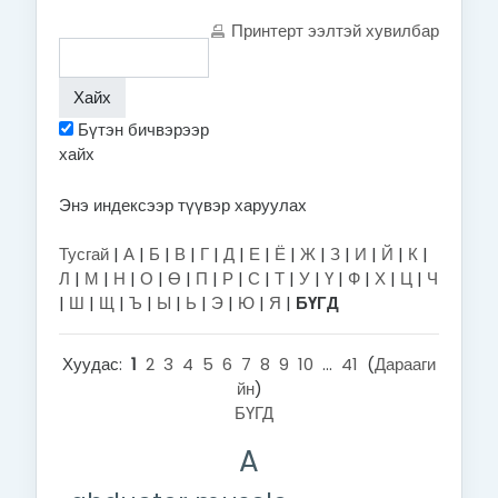
Принтерт ээлтэй хувилбар
Бүтэн бичвэрээр
хайх
Энэ индексээр түүвэр харуулах
Тусгай
|
А
|
Б
|
В
|
Г
|
Д
|
Е
|
Ё
|
Ж
|
З
|
И
|
Й
|
К
|
Л
|
М
|
Н
|
О
|
Ө
|
П
|
Р
|
С
|
Т
|
У
|
Ү
|
Ф
|
Х
|
Ц
|
Ч
|
Ш
|
Щ
|
Ъ
|
Ы
|
Ь
|
Э
|
Ю
|
Я
|
БҮГД
Хуудас:
1
2
3
4
5
6
7
8
9
10
...
41
(
Дарааги
йн
)
БҮГД
A