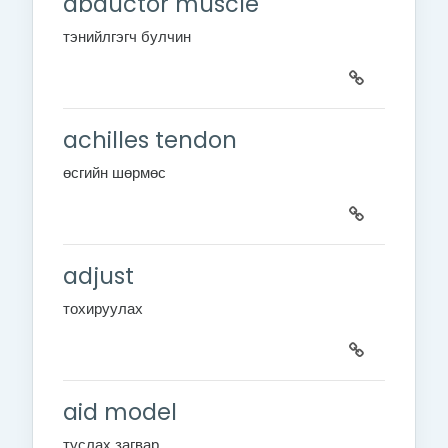
abductor muscle
тэнийлгэгч булчин
achilles tendon
өсгийн шөрмөс
adjust
тохируулах
aid model
туслах загвар