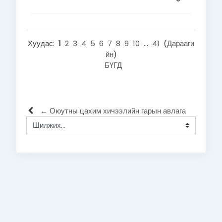
Хуудас:
1
2
3
4
5
6
7
8
9
10
...
41
(
Дарааги
йн
)
БҮГД
← Оюутны цахим хичээлийн гарын авлага
Шилжих...