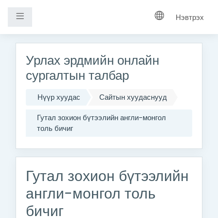
Хажуугийн самбар
Нэвтрэх
Үндсэн агуулга руу шилжих
Урлах эрдмийн онлайн
сургалтын талбар
Нүүр хуудас
Сайтын хуудаснууд
Гутал зохион бүтээлийн англи-монгол
толь бичиг
Гутал зохион бүтээлийн
англи-монгол толь
бичиг