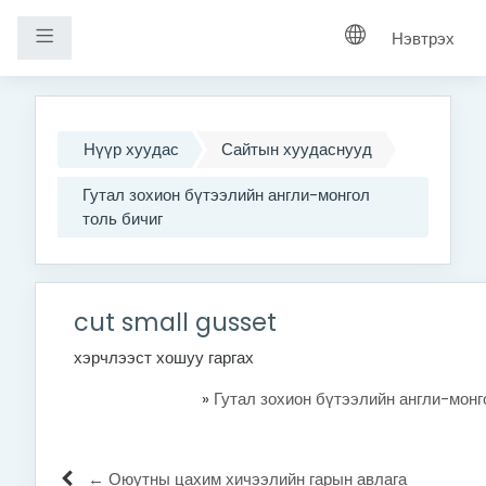
Хажуугийн самбар
Нэвтрэх
Үндсэн агуулга руу шилжих
Нүүр хуудас
Сайтын хуудаснууд
Гутал зохион бүтээлийн англи-монгол
толь бичиг
cut small gusset
хэрчлээст хошуу гаргах
»
Гутал зохион бүтээлийн англи-монг
← Оюутны цахим хичээлийн гарын авлага