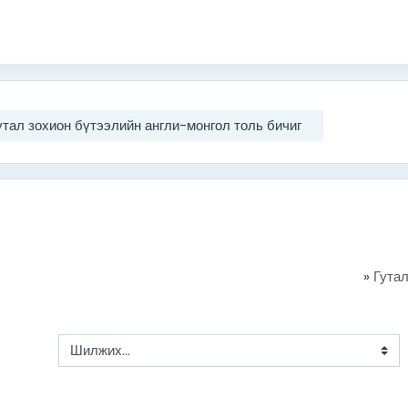
утал зохион бүтээлийн англи-монгол толь бичиг
»
Гутал
Шилжих...