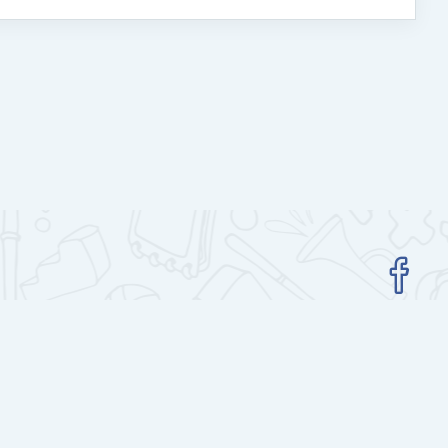
Гар утасны аппликейшн авах