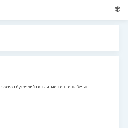
 зохион бүтээлийн англи-монгол толь бичиг