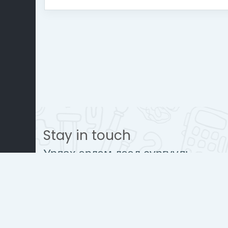
Stay in touch
Урлах эрдэм дээд сургууль
www.urlakherdemdesign.com
Mobile : + 976 77112242
contact@urlakherdemdesign.co