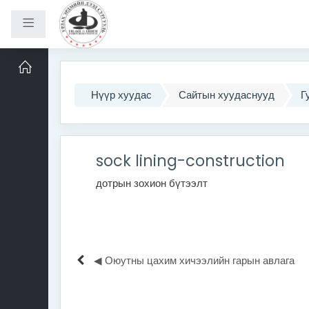
Хажуугийн самбар
Үндсэн агуулга руу шилжих
Нүүр хуудас
Сайтын хуудаснууд
Г
sock lining-construction
дотрын зохион бүтээлт
◀︎ Оюутны цахим хичээлийн гарын авлага