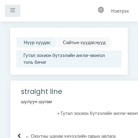
Хажуугийн самбар
Нэвтрэх
Үндсэн агуулга руу шилжих
Нүүр хуудас
Сайтын хуудаснууд
Гутал зохион бүтээлийн англи-монгол
толь бичиг
straight line
шулуун шугам
»
Гутал зохион бүтээлийн англи-монг
← Оюутны цахим хичээлийн гарын авлага