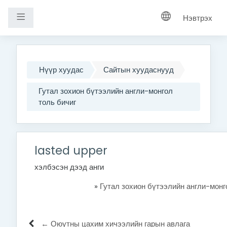
Хажуугийн самбар
Нэвтрэх
Үндсэн агуулга руу шилжих
Нүүр хуудас
Сайтын хуудаснууд
Гутал зохион бүтээлийн англи-монгол
толь бичиг
lasted upper
хэлбэсэн дээд анги
»
Гутал зохион бүтээлийн англи-монг
← Оюутны цахим хичээлийн гарын авлага