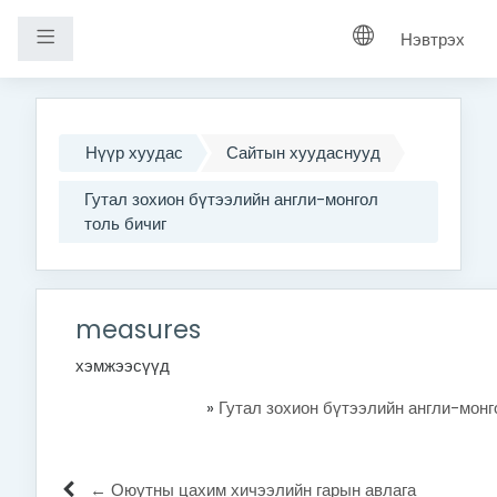
Хажуугийн самбар
Нэвтрэх
Үндсэн агуулга руу шилжих
Нүүр хуудас
Сайтын хуудаснууд
Гутал зохион бүтээлийн англи-монгол
толь бичиг
measures
хэмжээсүүд
»
Гутал зохион бүтээлийн англи-монг
← Оюутны цахим хичээлийн гарын авлага