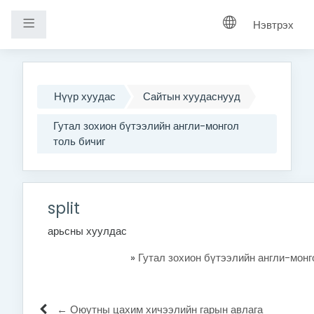
Хажуугийн самбар
Нэвтрэх
Үндсэн агуулга руу шилжих
Нүүр хуудас
Сайтын хуудаснууд
Гутал зохион бүтээлийн англи-монгол
толь бичиг
split
арьсны
хуулдас
»
Гутал зохион бүтээлийн англи-монг
← Оюутны цахим хичээлийн гарын авлага