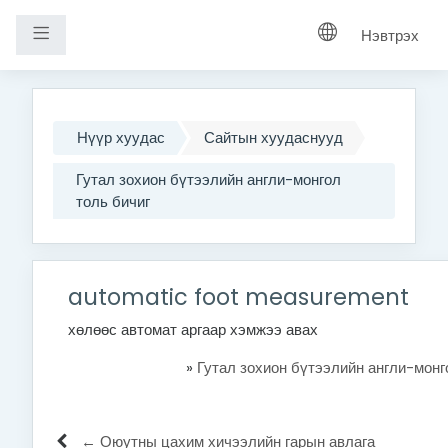
Хажуугийн самбар
Нэвтрэх
Үндсэн агуулга руу шилжих
Нүүр хуудас
Сайтын хуудаснууд
Гутал зохион бүтээлийн англи-монгол
толь бичиг
automatic foot measurement
хөлөөс автомат аргаар хэмжээ авах
»
Гутал зохион бүтээлийн англи-монг
← Оюутны цахим хичээлийн гарын авлага