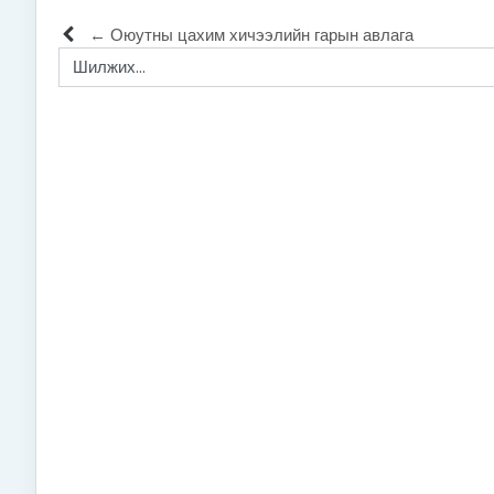
← Оюутны цахим хичээлийн гарын авлага
Шилжих...