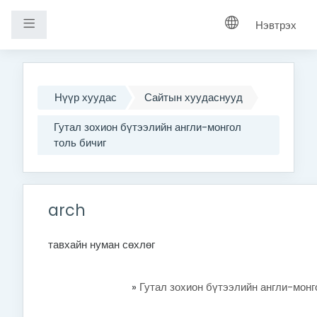
Хажуугийн самбар
Нэвтрэх
Үндсэн агуулга руу шилжих
Нүүр хуудас
Сайтын хуудаснууд
Гутал зохион бүтээлийн англи-монгол
толь бичиг
arch
тавхайн нуман сөхлөг
»
Гутал зохион бүтээлийн англи-монг