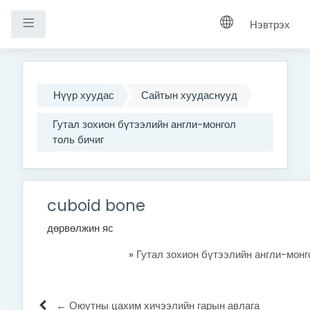
Хажуугийн самбар
Нэвтрэх
Үндсэн агуулга руу шилжих
Нүүр хуудас
Сайтын хуудаснууд
Гутал зохион бүтээлийн англи-монгол
толь бичиг
cuboid bone
дөрвөлжин яс
»
Гутал зохион бүтээлийн англи-монг
← Оюутны цахим хичээлийн гарын авлага