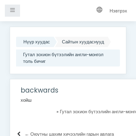
Хажуугийн самбар
Нэвтрэх
Үндсэн агуулга руу шилжих
Нүүр хуудас
Сайтын хуудаснууд
Гутал зохион бүтээлийн англи-монгол
толь бичиг
backwards
хойш
»
Гутал зохион бүтээлийн англи-монг
← Оюутны цахим хичээлийн гарын авлага