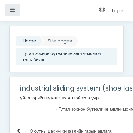
Side panel
Log in
Skip to main content
Home
Site pages
Гутал зохион бүтээлийн англи-монгол
толь бичиг
industrial sliding system (shoe las
үйлдвэрийн нуман эвхэлттэй хэвлүүр
»
Гутал зохион бүтээлийн англи-монг
← Оюутны цахим хичээлийн гарын авлага