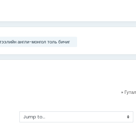
тээлийн англи-монгол толь бичиг
»
Гутал
Jump to...