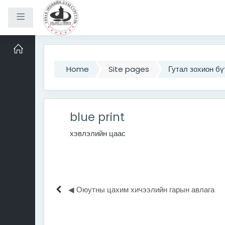
Side panel
Skip to main content
Home
Site pages
Гутал зохион бү
blue print
хэвлэлийн цаас
◀︎ Оюутны цахим хичээлийн гарын авлага