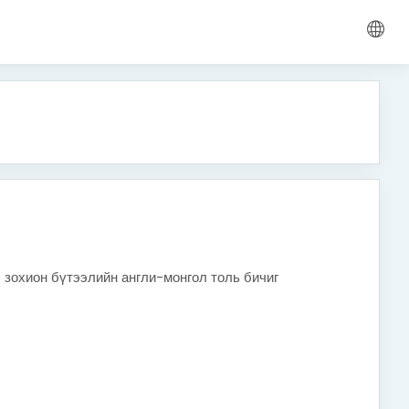
 зохион бүтээлийн англи-монгол толь бичиг