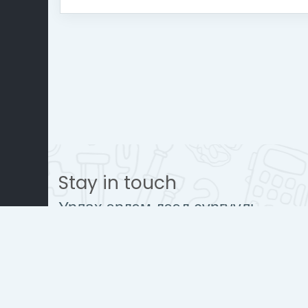
Stay in touch
Урлах эрдэм дээд сургууль
www.urlakherdemdesign.com
Mobile : + 976 77112242
contact@urlakherdemdesign.co