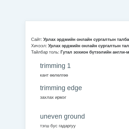
Үндсэн агуулга руу шилжих
Сайт:
Урлах эрдмийн онлайн сургалтын талб
Хичээл:
Урлах эрдмийн онлайн сургалтын тал
Тайлбар толь:
Гутал зохион бүтээлийн англи-
trimming 1
кант өөлөлгөө
trimming edge
захлах ирмэг
uneven ground
тэгш бус гадаргуу