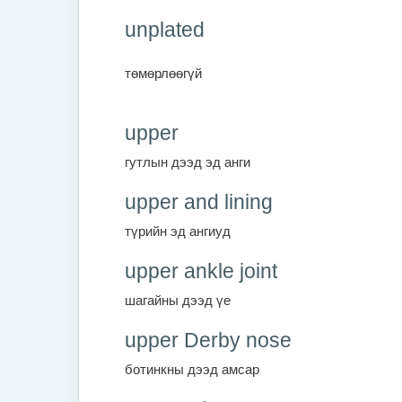
unplated
төмөрлөөгүй
upper
гутлын дээд эд анги
upper and lining
түрийн эд ангиуд
upper ankle joint
шагайны дээд үе
upper Derby nose
ботинкны дээд амсар