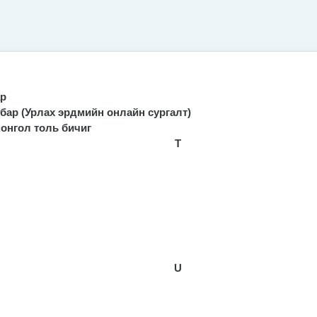
ар
бар (Урлах эрдмийн онлайн сургалт)
монгол толь бичиг
T
U