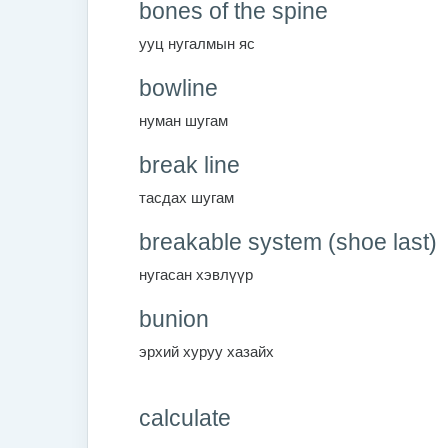
bones of the spine
ууц нугалмын яс
bowline
нуман шугам
break line
тасдах шугам
breakable system (shoe last)
нугасан хэвлүүр
bunion
эрхий хуруу хазайх
calculate