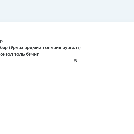
ар
бар (Урлах эрдмийн онлайн сургалт)
монгол толь бичиг
B