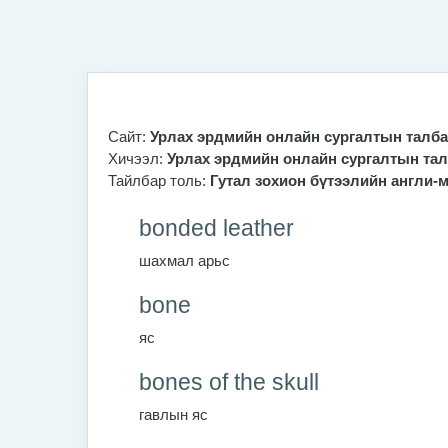
Үндсэн агуулга руу шилжих
Сайт:
Урлах эрдмийн онлайн сургалтын талб
Хичээл:
Урлах эрдмийн онлайн сургалтын тал
Тайлбар толь:
Гутал зохион бүтээлийн англи-
bonded leather
шахмал арьс
bone
яс
bones of the skull
гавлын яс