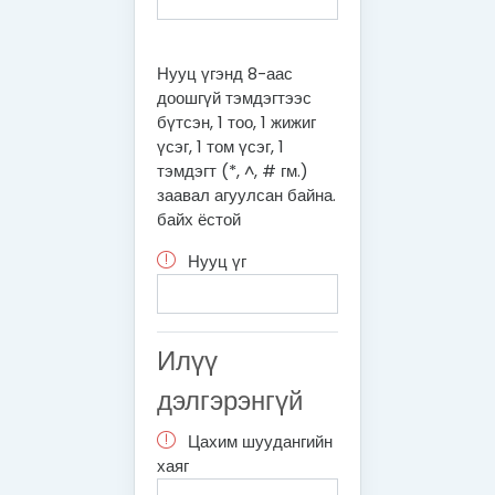
Нууц үгэнд 8-аас
доошгүй тэмдэгтээс
бүтсэн, 1 тоо, 1 жижиг
үсэг, 1 том үсэг, 1
тэмдэгт (*, ^, # гм.)
заавал агуулсан байна.
байх ёстой
Нууц үг
Илүү
дэлгэрэнгүй
Цахим шуудангийн
хаяг