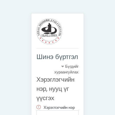
Үндсэн агуулга руу шилжих
Шинэ бүртгэл
Бүгдийг
хураангуйлах
Хэрэглэгчийн
нэр, нууц үг
үүсгэх
Хэрэглэгчийн нэр