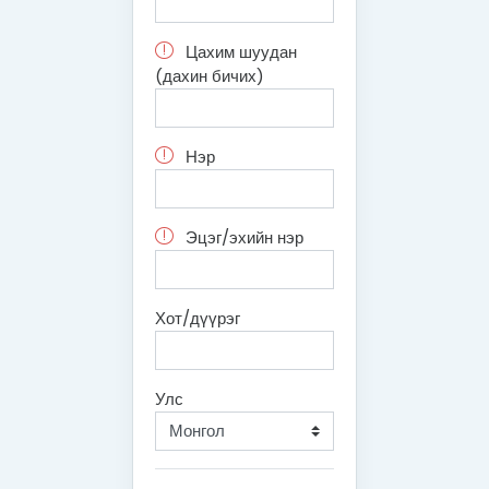
Цахим шуудан
(дахин бичих)
Нэр
Эцэг/эхийн нэр
Хот/дүүрэг
Улс